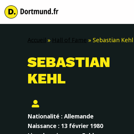
Aller
au
contenu
Accueil
»
Hall of Fame
»
Sebastian Kehl
SEBASTIAN
KEHL
Nationalité : Allemande
Naissance : 13 février 1980