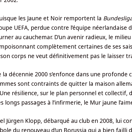
uisque les Jaune et Noir remportent la
Bundeslig
e Coupe UEFA, perdue contre l’équipe néerlandaise
rner au cauchemar. D’un avenir radieux, le milieu
 empoisonnant complètement certaines de ses sais
n corps ne veut définitivement pas le laisser tra
 la décennie 2000 s’enfonce dans une profonde cri
ommes sont contraints de quitter la maison allem
ne résilience, sur le plan personnel et collectif,
 longs passages à l’infirmerie, le Mur jaune l’aime
 Jürgen Klopp, débarqué au club en 2008, lui confi
bole du renouveau d’un Borussia qui a bien failli 