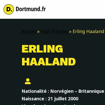
Aller
au
contenu
Accueil
»
Hall of Fame
»
Erling Haaland
ERLING
HAALAND
Nationalité : Norvégien – Britannique
Naissance : 21 juillet 2000